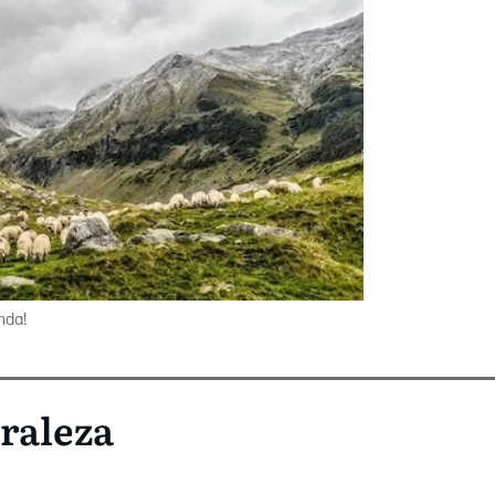
nda!
uraleza