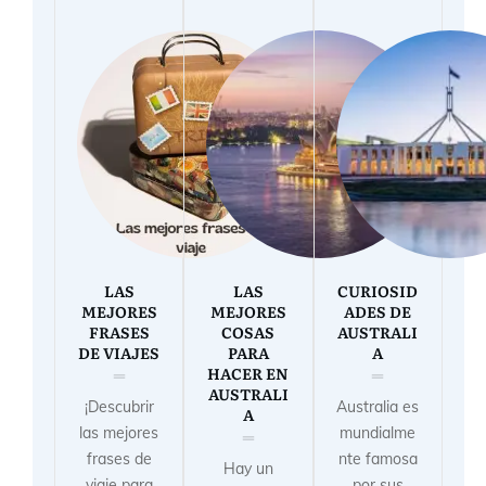
LAS
LAS
CURIOSID
MEJORES
MEJORES
ADES DE
FRASES
COSAS
AUSTRALI
DE VIAJES
PARA
A
HACER EN
AUSTRALI
¡Descubrir
Australia es
A
las mejores
mundialme
frases de
nte famosa
Hay un
viaje para
por sus