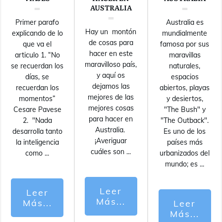
AUSTRALIA
Primer parafo
Australia es
Hay un montón
explicando de lo
mundialmente
de cosas para
que va el
famosa por sus
hacer en este
articulo 1. “No
maravillas
maravilloso país,
se recuerdan los
naturales,
y aquí os
días, se
espacios
dejamos las
recuerdan los
abiertos, playas
mejores de las
momentos”
y desiertos,
mejores cosas
Cesare Pavese
"The Bush" y
para hacer en
2. "Nada
"The Outback".
Australia.
desarrolla tanto
Es uno de los
¡Averiguar
la inteligencia
países más
cuáles son
...
como
...
urbanizados del
mundo; es
...
Leer
Leer
Más...
Más...
Leer
Más...