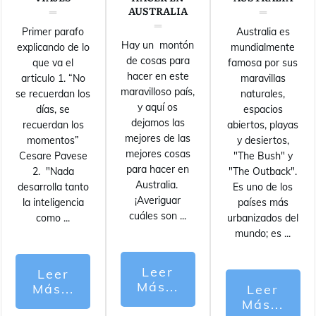
AUSTRALIA
Primer parafo
Australia es
Hay un montón
explicando de lo
mundialmente
de cosas para
que va el
famosa por sus
hacer en este
articulo 1. “No
maravillas
maravilloso país,
se recuerdan los
naturales,
y aquí os
días, se
espacios
dejamos las
recuerdan los
abiertos, playas
mejores de las
momentos”
y desiertos,
mejores cosas
Cesare Pavese
"The Bush" y
para hacer en
2. "Nada
"The Outback".
Australia.
desarrolla tanto
Es uno de los
¡Averiguar
la inteligencia
países más
cuáles son
...
como
...
urbanizados del
mundo; es
...
Leer
Leer
Más...
Más...
Leer
Más...