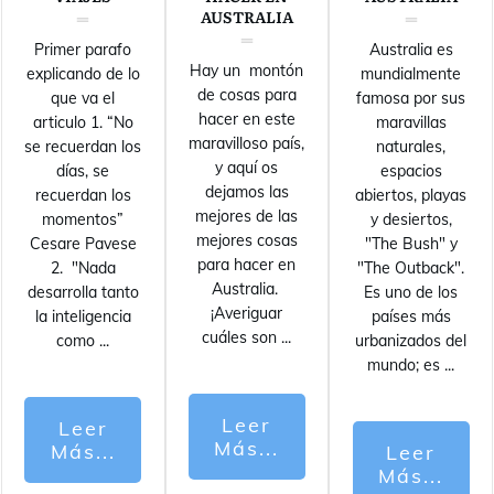
AUSTRALIA
Primer parafo
Australia es
Hay un montón
explicando de lo
mundialmente
de cosas para
que va el
famosa por sus
hacer en este
articulo 1. “No
maravillas
maravilloso país,
se recuerdan los
naturales,
y aquí os
días, se
espacios
dejamos las
recuerdan los
abiertos, playas
mejores de las
momentos”
y desiertos,
mejores cosas
Cesare Pavese
"The Bush" y
para hacer en
2. "Nada
"The Outback".
Australia.
desarrolla tanto
Es uno de los
¡Averiguar
la inteligencia
países más
cuáles son
...
como
...
urbanizados del
mundo; es
...
Leer
Leer
Más...
Más...
Leer
Más...