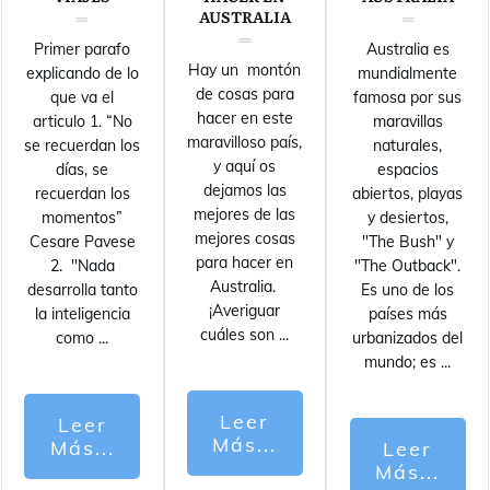
AUSTRALIA
Primer parafo
Australia es
Hay un montón
explicando de lo
mundialmente
de cosas para
que va el
famosa por sus
hacer en este
articulo 1. “No
maravillas
maravilloso país,
se recuerdan los
naturales,
y aquí os
días, se
espacios
dejamos las
recuerdan los
abiertos, playas
mejores de las
momentos”
y desiertos,
mejores cosas
Cesare Pavese
"The Bush" y
para hacer en
2. "Nada
"The Outback".
Australia.
desarrolla tanto
Es uno de los
¡Averiguar
la inteligencia
países más
cuáles son
...
como
...
urbanizados del
mundo; es
...
Leer
Leer
Más...
Más...
Leer
Más...