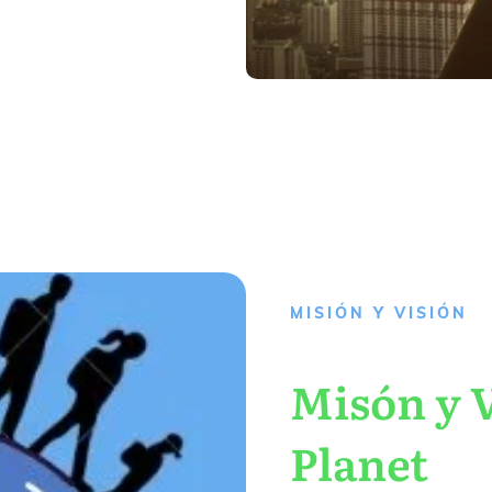
MISIÓN Y VISIÓN
Misón y V
Planet