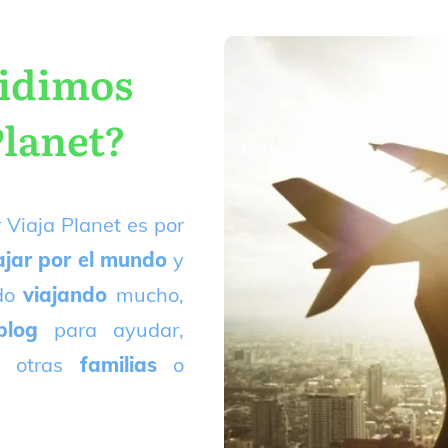
cidimos
Planet?
 Viaja Planet es por
ajar por el mundo
y
ado
viajando
mucho,
blog
para ayudar,
 otras
familias
o