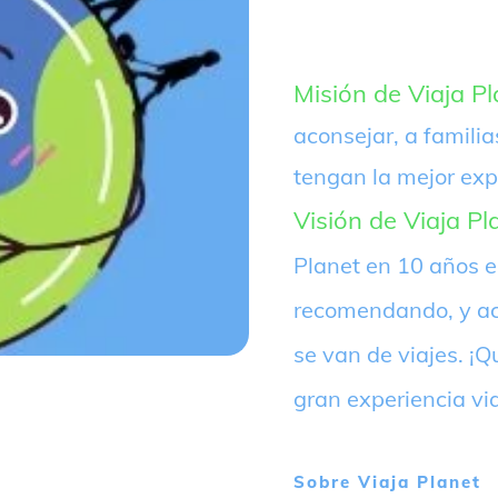
Misión de Viaja Pl
aconsejar, a familia
tengan la mejor exp
Visión de Viaja Pl
Planet en 10 años 
recomendando, y ac
se van de viajes. 
gran experiencia vi
Sobre
Viaja Planet