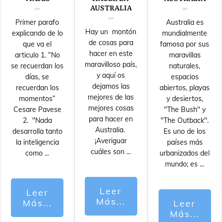
AUSTRALIA
Primer parafo
Australia es
Hay un montón
explicando de lo
mundialmente
de cosas para
que va el
famosa por sus
hacer en este
articulo 1. “No
maravillas
maravilloso país,
se recuerdan los
naturales,
y aquí os
días, se
espacios
dejamos las
recuerdan los
abiertos, playas
mejores de las
momentos”
y desiertos,
mejores cosas
Cesare Pavese
"The Bush" y
para hacer en
2. "Nada
"The Outback".
Australia.
desarrolla tanto
Es uno de los
¡Averiguar
la inteligencia
países más
cuáles son
...
como
...
urbanizados del
mundo; es
...
Leer
Leer
Más...
Más...
Leer
Más...