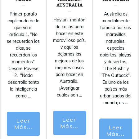
AUSTRALIA
Primer parafo
Australia es
Hay un montón
explicando de lo
mundialmente
de cosas para
que va el
famosa por sus
hacer en este
articulo 1. “No
maravillas
maravilloso país,
se recuerdan los
naturales,
y aquí os
días, se
espacios
dejamos las
recuerdan los
abiertos, playas
mejores de las
momentos”
y desiertos,
mejores cosas
Cesare Pavese
"The Bush" y
para hacer en
2. "Nada
"The Outback".
Australia.
desarrolla tanto
Es uno de los
¡Averiguar
la inteligencia
países más
cuáles son
...
como
...
urbanizados del
mundo; es
...
Leer
Leer
Más...
Más...
Leer
Más...