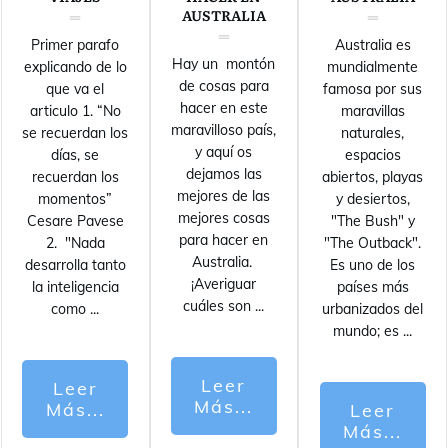
AUSTRALIA
Primer parafo
Australia es
Hay un montón
explicando de lo
mundialmente
de cosas para
que va el
famosa por sus
hacer en este
articulo 1. “No
maravillas
maravilloso país,
se recuerdan los
naturales,
y aquí os
días, se
espacios
dejamos las
recuerdan los
abiertos, playas
mejores de las
momentos”
y desiertos,
mejores cosas
Cesare Pavese
"The Bush" y
para hacer en
2. "Nada
"The Outback".
Australia.
desarrolla tanto
Es uno de los
¡Averiguar
la inteligencia
países más
cuáles son
...
como
...
urbanizados del
mundo; es
...
Leer
Leer
Más...
Más...
Leer
Más...