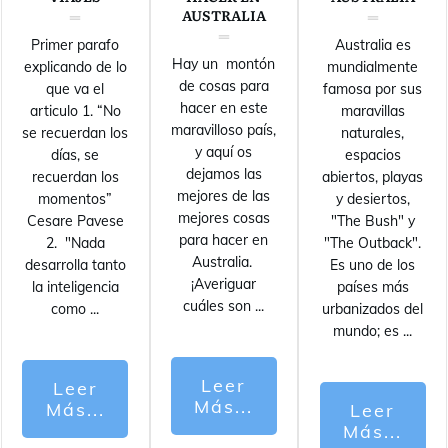
AUSTRALIA
Primer parafo
Australia es
Hay un montón
explicando de lo
mundialmente
de cosas para
que va el
famosa por sus
hacer en este
articulo 1. “No
maravillas
maravilloso país,
se recuerdan los
naturales,
y aquí os
días, se
espacios
dejamos las
recuerdan los
abiertos, playas
mejores de las
momentos”
y desiertos,
mejores cosas
Cesare Pavese
"The Bush" y
para hacer en
2. "Nada
"The Outback".
Australia.
desarrolla tanto
Es uno de los
¡Averiguar
la inteligencia
países más
cuáles son
...
como
...
urbanizados del
mundo; es
...
Leer
Leer
Más...
Más...
Leer
Más...