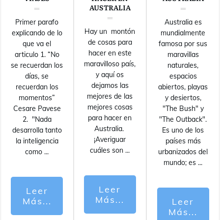
AUSTRALIA
Primer parafo
Australia es
Hay un montón
explicando de lo
mundialmente
de cosas para
que va el
famosa por sus
hacer en este
articulo 1. “No
maravillas
maravilloso país,
se recuerdan los
naturales,
y aquí os
días, se
espacios
dejamos las
recuerdan los
abiertos, playas
mejores de las
momentos”
y desiertos,
mejores cosas
Cesare Pavese
"The Bush" y
para hacer en
2. "Nada
"The Outback".
Australia.
desarrolla tanto
Es uno de los
¡Averiguar
la inteligencia
países más
cuáles son
...
como
...
urbanizados del
mundo; es
...
Leer
Leer
Más...
Más...
Leer
Más...