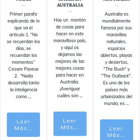
AUSTRALIA
Primer parafo
Australia es
Hay un montón
explicando de lo
mundialmente
de cosas para
que va el
famosa por sus
hacer en este
articulo 1. “No
maravillas
maravilloso país,
se recuerdan los
naturales,
y aquí os
días, se
espacios
dejamos las
recuerdan los
abiertos, playas
mejores de las
momentos”
y desiertos,
mejores cosas
Cesare Pavese
"The Bush" y
para hacer en
2. "Nada
"The Outback".
Australia.
desarrolla tanto
Es uno de los
¡Averiguar
la inteligencia
países más
cuáles son
...
como
...
urbanizados del
mundo; es
...
Leer
Leer
Más...
Más...
Leer
Más...