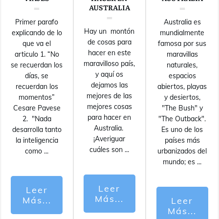
AUSTRALIA
Primer parafo
Australia es
Hay un montón
explicando de lo
mundialmente
de cosas para
que va el
famosa por sus
hacer en este
articulo 1. “No
maravillas
maravilloso país,
se recuerdan los
naturales,
y aquí os
días, se
espacios
dejamos las
recuerdan los
abiertos, playas
mejores de las
momentos”
y desiertos,
mejores cosas
Cesare Pavese
"The Bush" y
para hacer en
2. "Nada
"The Outback".
Australia.
desarrolla tanto
Es uno de los
¡Averiguar
la inteligencia
países más
cuáles son
...
como
...
urbanizados del
mundo; es
...
Leer
Leer
Más...
Más...
Leer
Más...