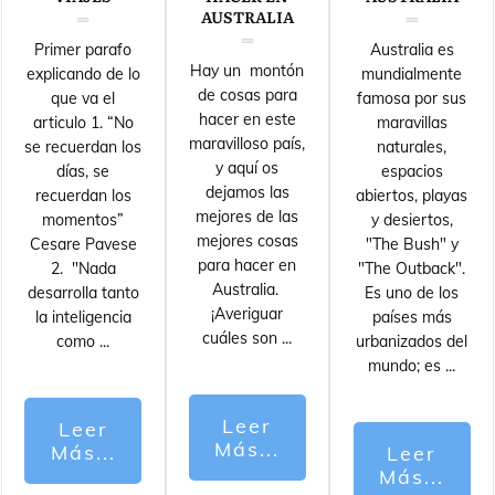
AUSTRALIA
Primer parafo
Australia es
Hay un montón
explicando de lo
mundialmente
de cosas para
que va el
famosa por sus
hacer en este
articulo 1. “No
maravillas
maravilloso país,
se recuerdan los
naturales,
y aquí os
días, se
espacios
dejamos las
recuerdan los
abiertos, playas
mejores de las
momentos”
y desiertos,
mejores cosas
Cesare Pavese
"The Bush" y
para hacer en
2. "Nada
"The Outback".
Australia.
desarrolla tanto
Es uno de los
¡Averiguar
la inteligencia
países más
cuáles son
...
como
...
urbanizados del
mundo; es
...
Leer
Leer
Más...
Más...
Leer
Más...