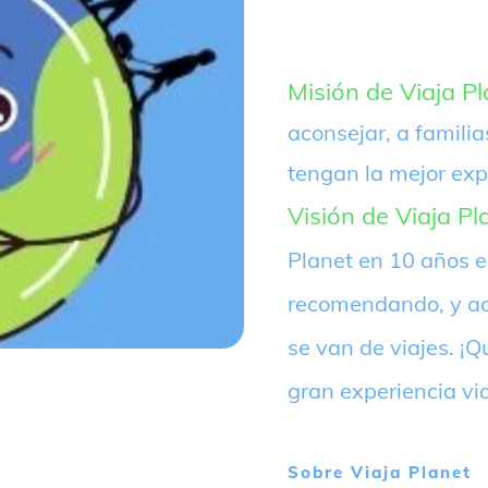
Misión de Viaja Pl
aconsejar, a familia
tengan la mejor exp
Visión de Viaja Pl
Planet en 10 años 
recomendando, y ac
se van de viajes. 
gran experiencia vi
Sobre
Viaja Planet