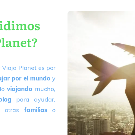
cidimos
Planet?
 Viaja Planet es por
ajar por el mundo
y
ado
viajando
mucho,
blog
para ayudar,
 otras
familias
o