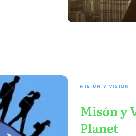
MISIÓN Y VISIÓN
Misón y V
Planet