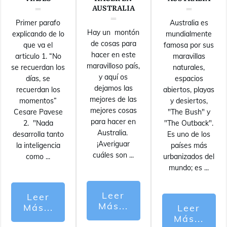
AUSTRALIA
Primer parafo
Australia es
Hay un montón
explicando de lo
mundialmente
de cosas para
que va el
famosa por sus
hacer en este
articulo 1. “No
maravillas
maravilloso país,
se recuerdan los
naturales,
y aquí os
días, se
espacios
dejamos las
recuerdan los
abiertos, playas
mejores de las
momentos”
y desiertos,
mejores cosas
Cesare Pavese
"The Bush" y
para hacer en
2. "Nada
"The Outback".
Australia.
desarrolla tanto
Es uno de los
¡Averiguar
la inteligencia
países más
cuáles son
...
como
...
urbanizados del
mundo; es
...
Leer
Leer
Más...
Más...
Leer
Más...