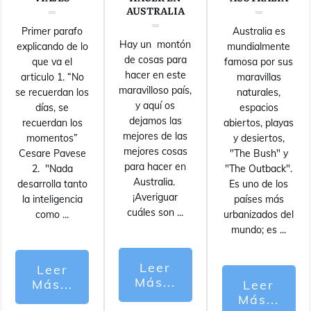
AUSTRALIA
Primer parafo
Australia es
Hay un montón
explicando de lo
mundialmente
de cosas para
que va el
famosa por sus
hacer en este
articulo 1. “No
maravillas
maravilloso país,
se recuerdan los
naturales,
y aquí os
días, se
espacios
dejamos las
recuerdan los
abiertos, playas
mejores de las
momentos”
y desiertos,
mejores cosas
Cesare Pavese
"The Bush" y
para hacer en
2. "Nada
"The Outback".
Australia.
desarrolla tanto
Es uno de los
¡Averiguar
la inteligencia
países más
cuáles son
...
como
...
urbanizados del
mundo; es
...
Leer
Leer
Más...
Más...
Leer
Más...