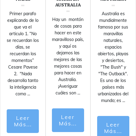
AUSTRALIA
Primer parafo
Australia es
Hay un montón
explicando de lo
mundialmente
de cosas para
que va el
famosa por sus
hacer en este
articulo 1. “No
maravillas
maravilloso país,
se recuerdan los
naturales,
y aquí os
días, se
espacios
dejamos las
recuerdan los
abiertos, playas
mejores de las
momentos”
y desiertos,
mejores cosas
Cesare Pavese
"The Bush" y
para hacer en
2. "Nada
"The Outback".
Australia.
desarrolla tanto
Es uno de los
¡Averiguar
la inteligencia
países más
cuáles son
...
como
...
urbanizados del
mundo; es
...
Leer
Leer
Más...
Más...
Leer
Más...