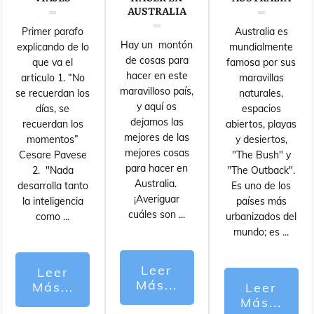
AUSTRALIA
Primer parafo
Australia es
Hay un montón
explicando de lo
mundialmente
de cosas para
que va el
famosa por sus
hacer en este
articulo 1. “No
maravillas
maravilloso país,
se recuerdan los
naturales,
y aquí os
días, se
espacios
dejamos las
recuerdan los
abiertos, playas
mejores de las
momentos”
y desiertos,
mejores cosas
Cesare Pavese
"The Bush" y
para hacer en
2. "Nada
"The Outback".
Australia.
desarrolla tanto
Es uno de los
¡Averiguar
la inteligencia
países más
cuáles son
...
como
...
urbanizados del
mundo; es
...
Leer
Leer
Más...
Más...
Leer
Más...