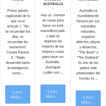
AUSTRALIA
Primer parafo
Australia es
Hay un montón
explicando de lo
mundialmente
de cosas para
que va el
famosa por sus
hacer en este
articulo 1. “No
maravillas
maravilloso país,
se recuerdan los
naturales,
y aquí os
días, se
espacios
dejamos las
recuerdan los
abiertos, playas
mejores de las
momentos”
y desiertos,
mejores cosas
Cesare Pavese
"The Bush" y
para hacer en
2. "Nada
"The Outback".
Australia.
desarrolla tanto
Es uno de los
¡Averiguar
la inteligencia
países más
cuáles son
...
como
...
urbanizados del
mundo; es
...
Leer
Leer
Más...
Más...
Leer
Más...