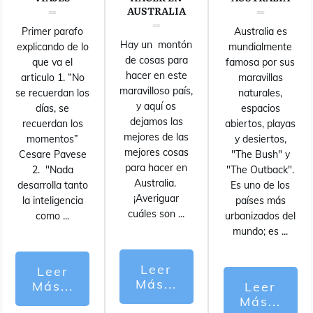
AUSTRALIA
Primer parafo
Australia es
Hay un montón
explicando de lo
mundialmente
de cosas para
que va el
famosa por sus
hacer en este
articulo 1. “No
maravillas
maravilloso país,
se recuerdan los
naturales,
y aquí os
días, se
espacios
dejamos las
recuerdan los
abiertos, playas
mejores de las
momentos”
y desiertos,
mejores cosas
Cesare Pavese
"The Bush" y
para hacer en
2. "Nada
"The Outback".
Australia.
desarrolla tanto
Es uno de los
¡Averiguar
la inteligencia
países más
cuáles son
...
como
...
urbanizados del
mundo; es
...
Leer
Leer
Más...
Más...
Leer
Más...