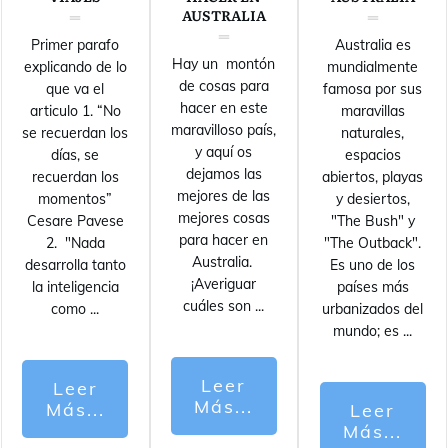
AUSTRALIA
Primer parafo
Australia es
Hay un montón
explicando de lo
mundialmente
de cosas para
que va el
famosa por sus
hacer en este
articulo 1. “No
maravillas
maravilloso país,
se recuerdan los
naturales,
y aquí os
días, se
espacios
dejamos las
recuerdan los
abiertos, playas
mejores de las
momentos”
y desiertos,
mejores cosas
Cesare Pavese
"The Bush" y
para hacer en
2. "Nada
"The Outback".
Australia.
desarrolla tanto
Es uno de los
¡Averiguar
la inteligencia
países más
cuáles son
...
como
...
urbanizados del
mundo; es
...
Leer
Leer
Más...
Más...
Leer
Más...