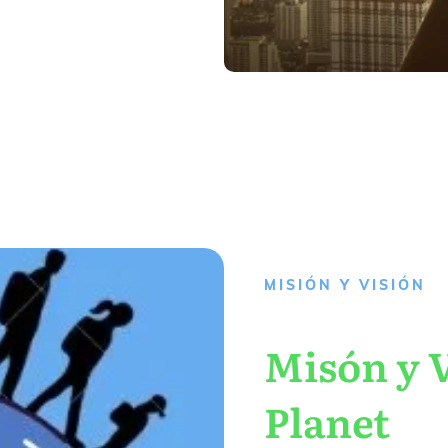
MISIÓN Y VISIÓN
Misón y V
Planet