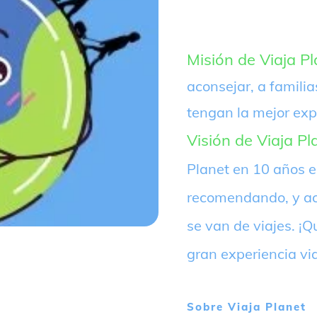
Misión de Viaja Pl
aconsejar, a familia
tengan la mejor exp
Visión de Viaja Pl
Planet en 10 años 
recomendando, y ac
se van de viajes. 
gran experiencia vi
Sobre
Viaja Planet