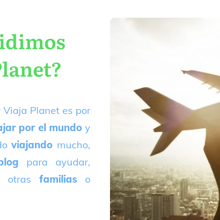
cidimos
Planet?
 Viaja Planet es por
ajar por el mundo
y
ado
viajando
mucho,
blog
para ayudar,
 otras
familias
o