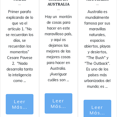
AUSTRALIA
Primer parafo
Australia es
Hay un montón
explicando de lo
mundialmente
de cosas para
que va el
famosa por sus
hacer en este
articulo 1. “No
maravillas
maravilloso país,
se recuerdan los
naturales,
y aquí os
días, se
espacios
dejamos las
recuerdan los
abiertos, playas
mejores de las
momentos”
y desiertos,
mejores cosas
Cesare Pavese
"The Bush" y
para hacer en
2. "Nada
"The Outback".
Australia.
desarrolla tanto
Es uno de los
¡Averiguar
la inteligencia
países más
cuáles son
...
como
...
urbanizados del
mundo; es
...
Leer
Leer
Más...
Más...
Leer
Más...