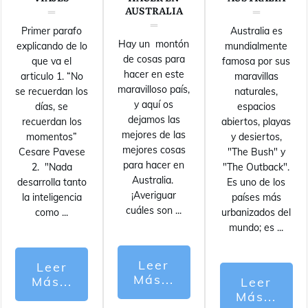
AUSTRALIA
Primer parafo
Australia es
Hay un montón
explicando de lo
mundialmente
de cosas para
que va el
famosa por sus
hacer en este
articulo 1. “No
maravillas
maravilloso país,
se recuerdan los
naturales,
y aquí os
días, se
espacios
dejamos las
recuerdan los
abiertos, playas
mejores de las
momentos”
y desiertos,
mejores cosas
Cesare Pavese
"The Bush" y
para hacer en
2. "Nada
"The Outback".
Australia.
desarrolla tanto
Es uno de los
¡Averiguar
la inteligencia
países más
cuáles son
...
como
...
urbanizados del
mundo; es
...
Leer
Leer
Más...
Más...
Leer
Más...