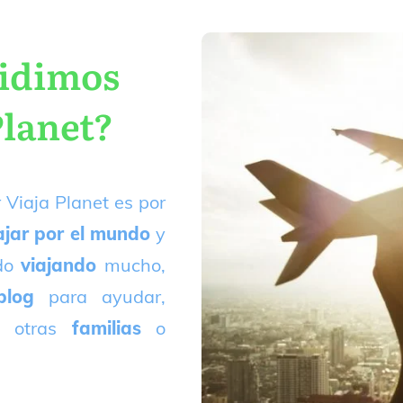
cidimos
Planet?
 Viaja Planet es por
ajar por el mundo
y
ado
viajando
mucho,
blog
para ayudar,
 otras
familias
o