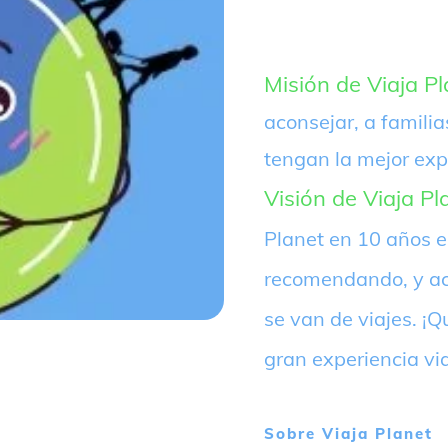
Misión de Viaja Pl
aconsejar, a familia
tengan la mejor exp
Visión de Viaja Pl
Planet en 10 años 
recomendando, y ac
se van de viajes. 
gran experiencia vi
Sobre
Viaja Planet