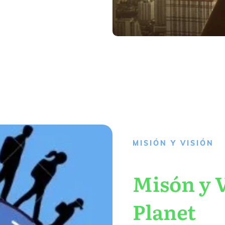
MISIÓN Y VISIÓN
Misón y V
Planet