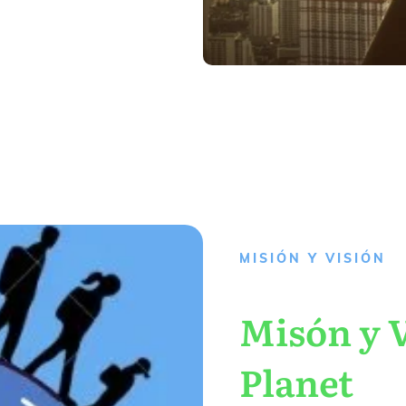
MISIÓN Y VISIÓN
Misón y V
Planet