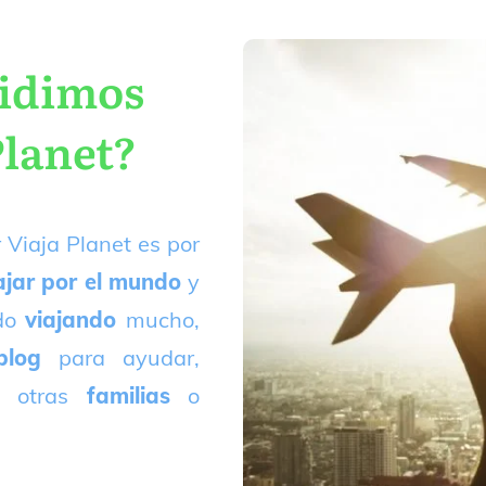
cidimos
Planet?
 Viaja Planet es por
ajar por el mundo
y
ado
viajando
mucho,
blog
para ayudar,
 otras
familias
o