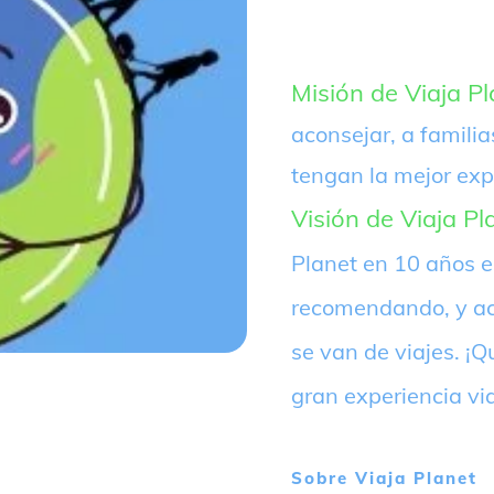
Misión de Viaja Pl
aconsejar, a familia
tengan la mejor exp
Visión de Viaja Pl
Planet en 10 años 
recomendando, y ac
se van de viajes. 
gran experiencia vi
Sobre
Viaja Planet