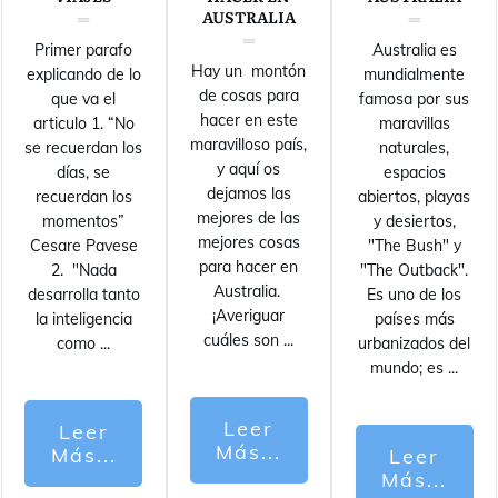
AUSTRALIA
Primer parafo
Australia es
Hay un montón
explicando de lo
mundialmente
de cosas para
que va el
famosa por sus
hacer en este
articulo 1. “No
maravillas
maravilloso país,
se recuerdan los
naturales,
y aquí os
días, se
espacios
dejamos las
recuerdan los
abiertos, playas
mejores de las
momentos”
y desiertos,
mejores cosas
Cesare Pavese
"The Bush" y
para hacer en
2. "Nada
"The Outback".
Australia.
desarrolla tanto
Es uno de los
¡Averiguar
la inteligencia
países más
cuáles son
...
como
...
urbanizados del
mundo; es
...
Leer
Leer
Más...
Más...
Leer
Más...