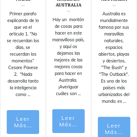
AUSTRALIA
Primer parafo
Australia es
Hay un montón
explicando de lo
mundialmente
de cosas para
que va el
famosa por sus
hacer en este
articulo 1. “No
maravillas
maravilloso país,
se recuerdan los
naturales,
y aquí os
días, se
espacios
dejamos las
recuerdan los
abiertos, playas
mejores de las
momentos”
y desiertos,
mejores cosas
Cesare Pavese
"The Bush" y
para hacer en
2. "Nada
"The Outback".
Australia.
desarrolla tanto
Es uno de los
¡Averiguar
la inteligencia
países más
cuáles son
...
como
...
urbanizados del
mundo; es
...
Leer
Leer
Más...
Más...
Leer
Más...