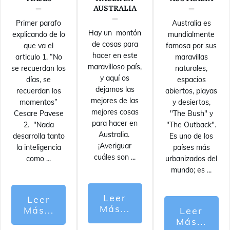
AUSTRALIA
Primer parafo
Australia es
Hay un montón
explicando de lo
mundialmente
de cosas para
que va el
famosa por sus
hacer en este
articulo 1. “No
maravillas
maravilloso país,
se recuerdan los
naturales,
y aquí os
días, se
espacios
dejamos las
recuerdan los
abiertos, playas
mejores de las
momentos”
y desiertos,
mejores cosas
Cesare Pavese
"The Bush" y
para hacer en
2. "Nada
"The Outback".
Australia.
desarrolla tanto
Es uno de los
¡Averiguar
la inteligencia
países más
cuáles son
...
como
...
urbanizados del
mundo; es
...
Leer
Leer
Más...
Más...
Leer
Más...