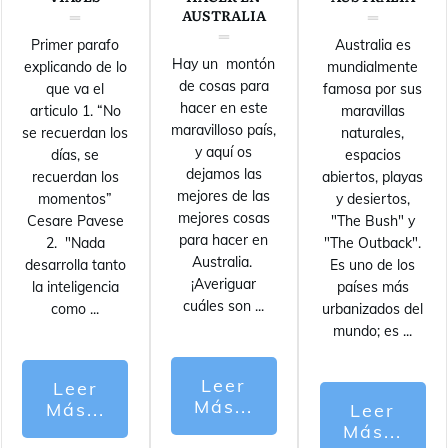
AUSTRALIA
Primer parafo
Australia es
Hay un montón
explicando de lo
mundialmente
de cosas para
que va el
famosa por sus
hacer en este
articulo 1. “No
maravillas
maravilloso país,
se recuerdan los
naturales,
y aquí os
días, se
espacios
dejamos las
recuerdan los
abiertos, playas
mejores de las
momentos”
y desiertos,
mejores cosas
Cesare Pavese
"The Bush" y
para hacer en
2. "Nada
"The Outback".
Australia.
desarrolla tanto
Es uno de los
¡Averiguar
la inteligencia
países más
cuáles son
...
como
...
urbanizados del
mundo; es
...
Leer
Leer
Más...
Más...
Leer
Más...