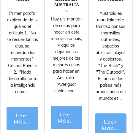
AUSTRALIA
Primer parafo
Australia es
Hay un montón
explicando de lo
mundialmente
de cosas para
que va el
famosa por sus
hacer en este
articulo 1. “No
maravillas
maravilloso país,
se recuerdan los
naturales,
y aquí os
días, se
espacios
dejamos las
recuerdan los
abiertos, playas
mejores de las
momentos”
y desiertos,
mejores cosas
Cesare Pavese
"The Bush" y
para hacer en
2. "Nada
"The Outback".
Australia.
desarrolla tanto
Es uno de los
¡Averiguar
la inteligencia
países más
cuáles son
...
como
...
urbanizados del
mundo; es
...
Leer
Leer
Más...
Más...
Leer
Más...