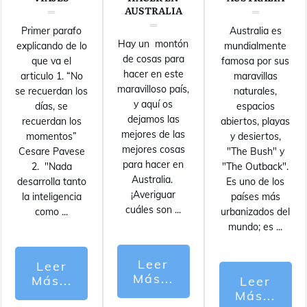
AUSTRALIA
Primer parafo
Australia es
Hay un montón
explicando de lo
mundialmente
de cosas para
que va el
famosa por sus
hacer en este
articulo 1. “No
maravillas
maravilloso país,
se recuerdan los
naturales,
y aquí os
días, se
espacios
dejamos las
recuerdan los
abiertos, playas
mejores de las
momentos”
y desiertos,
mejores cosas
Cesare Pavese
"The Bush" y
para hacer en
2. "Nada
"The Outback".
Australia.
desarrolla tanto
Es uno de los
¡Averiguar
la inteligencia
países más
cuáles son
...
como
...
urbanizados del
mundo; es
...
Leer
Leer
Más...
Más...
Leer
Más...