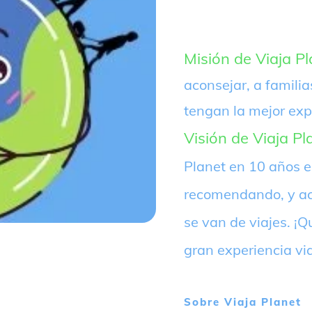
Misión de Viaja Pl
aconsejar, a familia
tengan la mejor exp
Visión de Viaja Pl
Planet en 10 años 
recomendando, y ac
se van de viajes. 
gran experiencia vi
Sobre
Viaja Planet