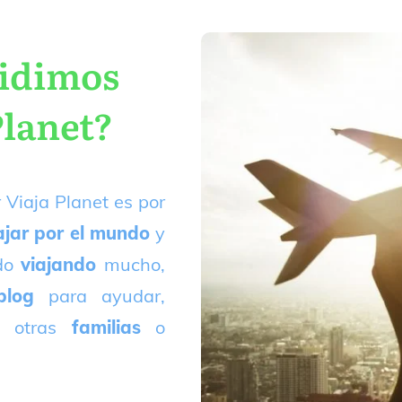
cidimos
Planet?
 Viaja Planet es por
ajar por el mundo
y
ado
viajando
mucho,
blog
para ayudar,
 otras
familias
o