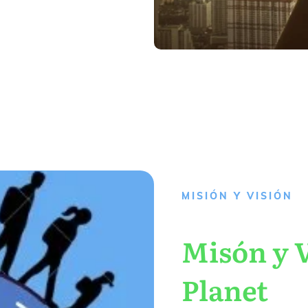
MISIÓN Y VISIÓN
Misón y V
Planet