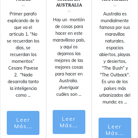
AUSTRALIA
Primer parafo
Australia es
Hay un montón
explicando de lo
mundialmente
de cosas para
que va el
famosa por sus
hacer en este
articulo 1. “No
maravillas
maravilloso país,
se recuerdan los
naturales,
y aquí os
días, se
espacios
dejamos las
recuerdan los
abiertos, playas
mejores de las
momentos”
y desiertos,
mejores cosas
Cesare Pavese
"The Bush" y
para hacer en
2. "Nada
"The Outback".
Australia.
desarrolla tanto
Es uno de los
¡Averiguar
la inteligencia
países más
cuáles son
...
como
...
urbanizados del
mundo; es
...
Leer
Leer
Más...
Más...
Leer
Más...