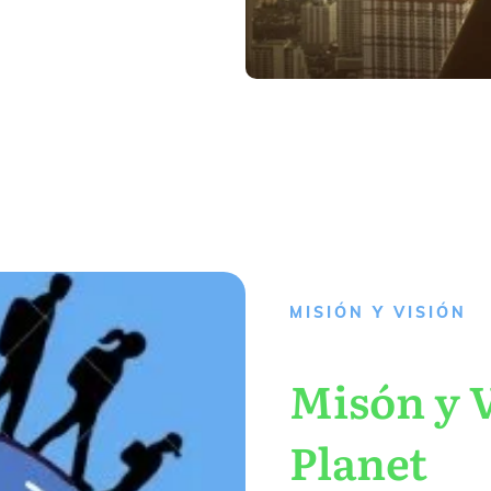
MISIÓN Y VISIÓN
Misón y V
Planet