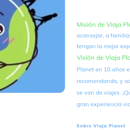
Misión de Viaja Pl
aconsejar, a familia
tengan la mejor exp
Visión de Viaja Pl
Planet en 10 años 
recomendando, y ac
se van de viajes. 
gran experiencia vi
Sobre
Viaja Planet