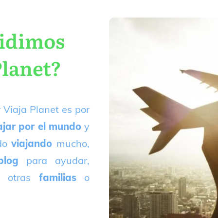
cidimos
Planet?
 Viaja Planet es por
ajar por el mundo
y
ado
viajando
mucho,
blog
para ayudar,
 otras
familias
o