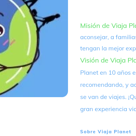
Misión de Viaja Pl
aconsejar, a familia
tengan la mejor exp
Visión de Viaja Pl
Planet en 10 años 
recomendando, y ac
se van de viajes. 
gran experiencia vi
Sobre
Viaja Planet