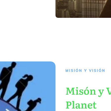
MISIÓN Y VISIÓN
Misón y V
Planet