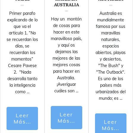
AUSTRALIA
Primer parafo
Australia es
Hay un montón
explicando de lo
mundialmente
de cosas para
que va el
famosa por sus
hacer en este
articulo 1. “No
maravillas
maravilloso país,
se recuerdan los
naturales,
y aquí os
días, se
espacios
dejamos las
recuerdan los
abiertos, playas
mejores de las
momentos”
y desiertos,
mejores cosas
Cesare Pavese
"The Bush" y
para hacer en
2. "Nada
"The Outback".
Australia.
desarrolla tanto
Es uno de los
¡Averiguar
la inteligencia
países más
cuáles son
...
como
...
urbanizados del
mundo; es
...
Leer
Leer
Más...
Más...
Leer
Más...