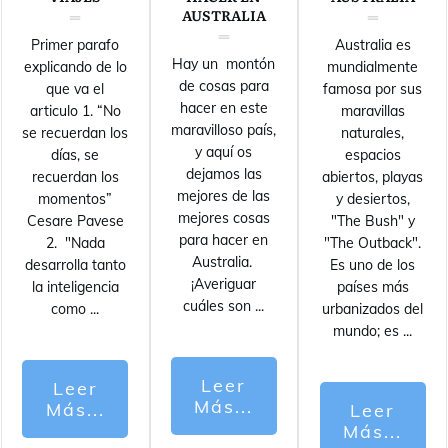
AUSTRALIA
Primer parafo
Australia es
Hay un montón
explicando de lo
mundialmente
de cosas para
que va el
famosa por sus
hacer en este
articulo 1. “No
maravillas
maravilloso país,
se recuerdan los
naturales,
y aquí os
días, se
espacios
dejamos las
recuerdan los
abiertos, playas
mejores de las
momentos”
y desiertos,
mejores cosas
Cesare Pavese
"The Bush" y
para hacer en
2. "Nada
"The Outback".
Australia.
desarrolla tanto
Es uno de los
¡Averiguar
la inteligencia
países más
cuáles son
...
como
...
urbanizados del
mundo; es
...
Leer
Leer
Más...
Más...
Leer
Más...