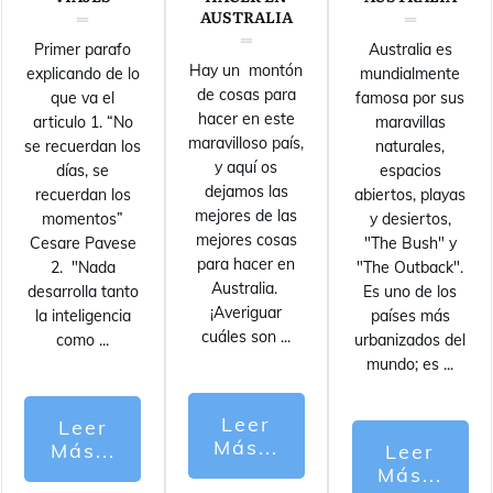
AUSTRALIA
Primer parafo
Australia es
Hay un montón
explicando de lo
mundialmente
de cosas para
que va el
famosa por sus
hacer en este
articulo 1. “No
maravillas
maravilloso país,
se recuerdan los
naturales,
y aquí os
días, se
espacios
dejamos las
recuerdan los
abiertos, playas
mejores de las
momentos”
y desiertos,
mejores cosas
Cesare Pavese
"The Bush" y
para hacer en
2. "Nada
"The Outback".
Australia.
desarrolla tanto
Es uno de los
¡Averiguar
la inteligencia
países más
cuáles son
...
como
...
urbanizados del
mundo; es
...
Leer
Leer
Más...
Más...
Leer
Más...