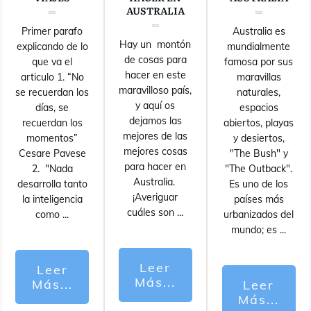
AUSTRALIA
Primer parafo
Australia es
Hay un montón
explicando de lo
mundialmente
de cosas para
que va el
famosa por sus
hacer en este
articulo 1. “No
maravillas
maravilloso país,
se recuerdan los
naturales,
y aquí os
días, se
espacios
dejamos las
recuerdan los
abiertos, playas
mejores de las
momentos”
y desiertos,
mejores cosas
Cesare Pavese
"The Bush" y
para hacer en
2. "Nada
"The Outback".
Australia.
desarrolla tanto
Es uno de los
¡Averiguar
la inteligencia
países más
cuáles son
...
como
...
urbanizados del
mundo; es
...
Leer
Leer
Más...
Más...
Leer
Más...