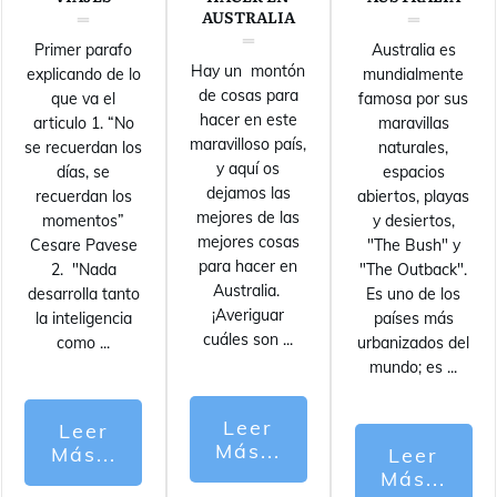
AUSTRALIA
Primer parafo
Australia es
Hay un montón
explicando de lo
mundialmente
de cosas para
que va el
famosa por sus
hacer en este
articulo 1. “No
maravillas
maravilloso país,
se recuerdan los
naturales,
y aquí os
días, se
espacios
dejamos las
recuerdan los
abiertos, playas
mejores de las
momentos”
y desiertos,
mejores cosas
Cesare Pavese
"The Bush" y
para hacer en
2. "Nada
"The Outback".
Australia.
desarrolla tanto
Es uno de los
¡Averiguar
la inteligencia
países más
cuáles son
...
como
...
urbanizados del
mundo; es
...
Leer
Leer
Más...
Más...
Leer
Más...