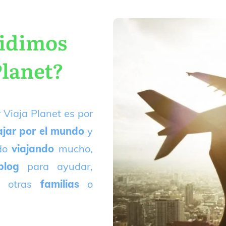
cidimos
Planet?
 Viaja Planet es por
ajar por el mundo
y
ado
viajando
mucho,
blog
para ayudar,
 otras
familias
o