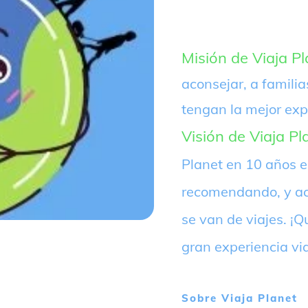
Misión de Viaja Pl
aconsejar, a familia
tengan la mejor exp
Visión de Viaja Pl
Planet en 10 años 
recomendando, y ac
se van de viajes. 
gran experiencia vi
Sobre
Viaja Planet