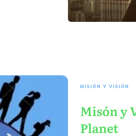
MISIÓN Y VISIÓN
Misón y V
Planet