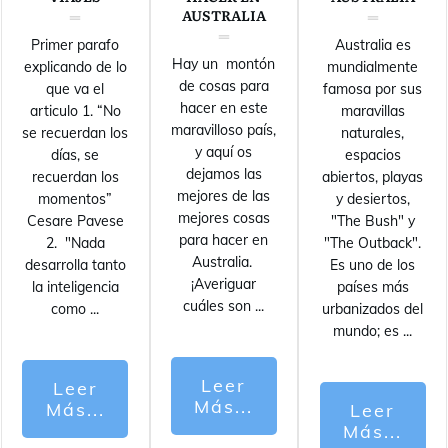
AUSTRALIA
Primer parafo
Australia es
Hay un montón
explicando de lo
mundialmente
de cosas para
que va el
famosa por sus
hacer en este
articulo 1. “No
maravillas
maravilloso país,
se recuerdan los
naturales,
y aquí os
días, se
espacios
dejamos las
recuerdan los
abiertos, playas
mejores de las
momentos”
y desiertos,
mejores cosas
Cesare Pavese
"The Bush" y
para hacer en
2. "Nada
"The Outback".
Australia.
desarrolla tanto
Es uno de los
¡Averiguar
la inteligencia
países más
cuáles son
...
como
...
urbanizados del
mundo; es
...
Leer
Leer
Más...
Más...
Leer
Más...