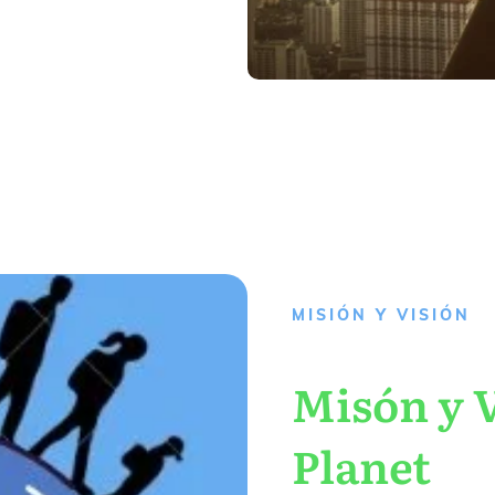
MISIÓN Y VISIÓN
Misón y V
Planet