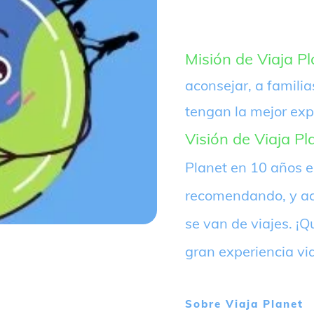
Misión de Viaja Pl
aconsejar, a familia
tengan la mejor exp
Visión de Viaja Pl
Planet en 10 años 
recomendando, y ac
se van de viajes. 
gran experiencia vi
Sobre
Viaja Planet