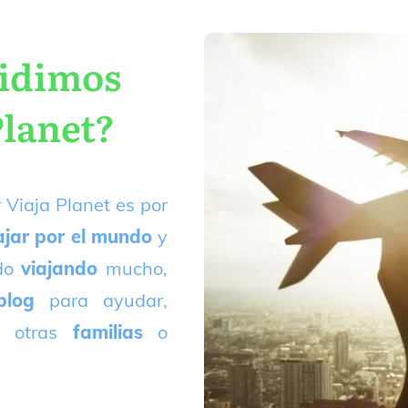
cidimos
Planet?
 Viaja Planet es por
ajar por el mundo
y
ado
viajando
mucho,
blog
para ayudar,
 otras
familias
o