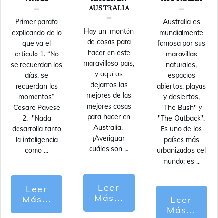
AUSTRALIA
Primer parafo
Australia es
Hay un montón
explicando de lo
mundialmente
de cosas para
que va el
famosa por sus
hacer en este
articulo 1. “No
maravillas
maravilloso país,
se recuerdan los
naturales,
y aquí os
días, se
espacios
dejamos las
recuerdan los
abiertos, playas
mejores de las
momentos”
y desiertos,
mejores cosas
Cesare Pavese
"The Bush" y
para hacer en
2. "Nada
"The Outback".
Australia.
desarrolla tanto
Es uno de los
¡Averiguar
la inteligencia
países más
cuáles son
...
como
...
urbanizados del
mundo; es
...
Leer
Leer
Más...
Más...
Leer
Más...