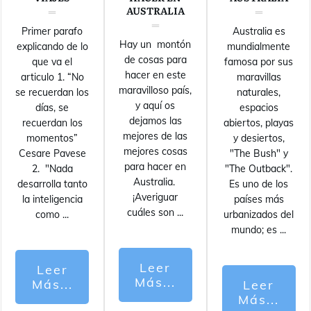
AUSTRALIA
Primer parafo
Australia es
Hay un montón
explicando de lo
mundialmente
de cosas para
que va el
famosa por sus
hacer en este
articulo 1. “No
maravillas
maravilloso país,
se recuerdan los
naturales,
y aquí os
días, se
espacios
dejamos las
recuerdan los
abiertos, playas
mejores de las
momentos”
y desiertos,
mejores cosas
Cesare Pavese
"The Bush" y
para hacer en
2. "Nada
"The Outback".
Australia.
desarrolla tanto
Es uno de los
¡Averiguar
la inteligencia
países más
cuáles son
...
como
...
urbanizados del
mundo; es
...
Leer
Leer
Más...
Más...
Leer
Más...