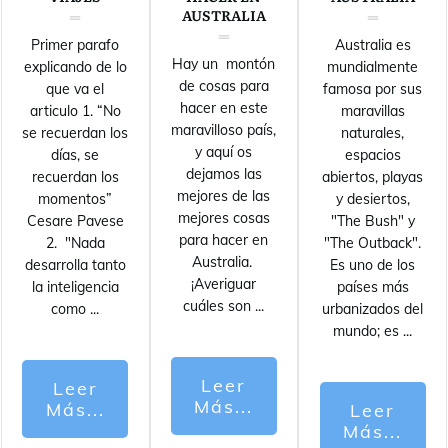
AUSTRALIA
Primer parafo
Australia es
Hay un montón
explicando de lo
mundialmente
de cosas para
que va el
famosa por sus
hacer en este
articulo 1. “No
maravillas
maravilloso país,
se recuerdan los
naturales,
y aquí os
días, se
espacios
dejamos las
recuerdan los
abiertos, playas
mejores de las
momentos”
y desiertos,
mejores cosas
Cesare Pavese
"The Bush" y
para hacer en
2. "Nada
"The Outback".
Australia.
desarrolla tanto
Es uno de los
¡Averiguar
la inteligencia
países más
cuáles son
...
como
...
urbanizados del
mundo; es
...
Leer
Leer
Más...
Más...
Leer
Más...