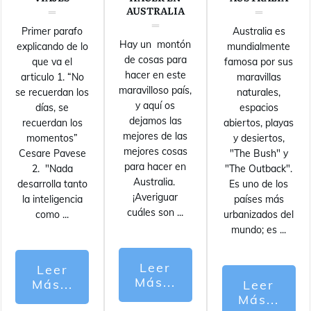
AUSTRALIA
Primer parafo
Australia es
Hay un montón
explicando de lo
mundialmente
de cosas para
que va el
famosa por sus
hacer en este
articulo 1. “No
maravillas
maravilloso país,
se recuerdan los
naturales,
y aquí os
días, se
espacios
dejamos las
recuerdan los
abiertos, playas
mejores de las
momentos”
y desiertos,
mejores cosas
Cesare Pavese
"The Bush" y
para hacer en
2. "Nada
"The Outback".
Australia.
desarrolla tanto
Es uno de los
¡Averiguar
la inteligencia
países más
cuáles son
...
como
...
urbanizados del
mundo; es
...
Leer
Leer
Más...
Más...
Leer
Más...